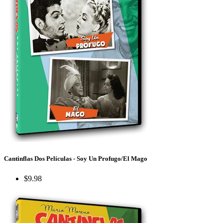
Cantinflas Dos Películas - Soy Un Profugo/El Mago
$9.98